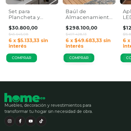
Set para
Baúl de
Ap
Plancheta y
Almacenamiento
LE
Parrilla x15 Piezas
Gigante para
par
$30.800,00
$298.100,00
$1
| Kit de Acero
Exterior 460L |
Fa
Home Co.
$45.645,08
Capacidad 460L
$497.428,13
Ho
$15.
6
x
$5.133,33
sin
con Traba.
6
x
$49.683,33
sin
6
interés
interés
int
COMPRAR
C
Muebles, decoración y revestimientos para
transformar tu hogar sin necesidad de obra.