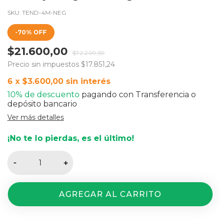
SKU:
TEND-4M-NEG
-
70
%
OFF
$21.600,00
$72.209,59
Precio sin impuestos
$17.851,24
6
x
$3.600,00
sin interés
10% de descuento
pagando con Transferencia o
depósito bancario
Ver más detalles
¡No te lo pierdas, es el último!
Entregas para el CP:
CAMBIAR CP