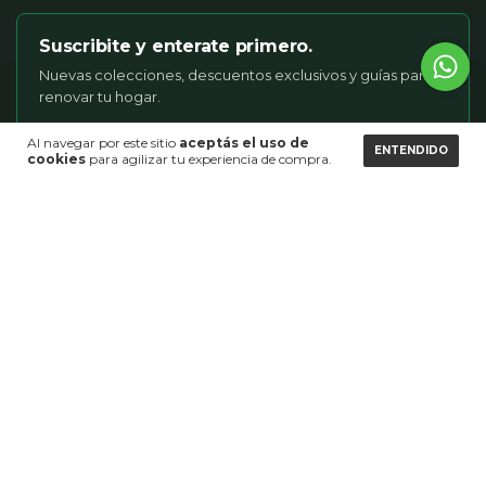
Suscribite y enterate primero.
Nuevas colecciones, descuentos exclusivos y guías para
renovar tu hogar.
Al navegar por este sitio
aceptás el uso de
SUSCRIBIRME
ENTENDIDO
cookies
para agilizar tu experiencia de compra.
AYUDA
Preguntas frecuentes
Envíos y devoluciones
Información de contacto
LEGAL
Términos y condiciones