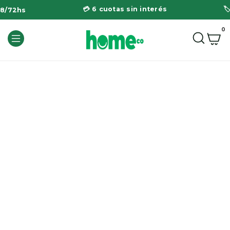
💳 6 cuotas sin interés

48/72hs
0