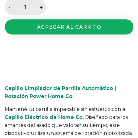
Medios de envío
Entregas para el CP:
CAMBIAR CP
CALCULAR
Cepillo Limpiador de Parrilla Automático |
Rotación Power Home Co.
Mantené tu parrilla impecable sin esfuerzo con el
Cepillo Eléctrico de Home Co.
Diseñado para los
amantes del asado que valoran su tiempo, este
dispositivo utiliza un sistema de rotación motorizada