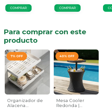
COMPRAR
COMPRAR
Para comprar con este
producto
7
%
OFF
40
%
OFF
Organizador de
Mesa Cooler
Alacena
Redonda |
Extensible |
Hielera de