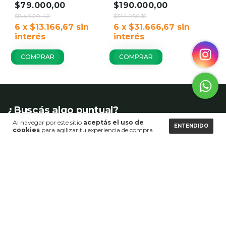
$79.000,00
$190.000,00
Estante
Exterior y Bar 2
Expandible Bajo
$84.920,42
en 1
$314.956,15
Mesada Home
6
x
$13.166,67
sin
6
x
$31.666,67
sin
interés
interés
Co.
COMPRAR
COMPRAR
¿Buscás algo puntual?
Al navegar por este sitio
aceptás el uso de
ENTENDIDO
cookies
para agilizar tu experiencia de compra.
Muebles, decoración y revestimientos para
transformar tu hogar sin necesidad de obra.