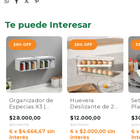
Te puede Interesar
29
%
OFF
26
%
OFF
3
Organizador de
Huevera
Set
Especias X3 |
Deslizante de 2
Pl
Compartimentos
Niveles para
Par
$28.000,00
$12.000,00
$3
Herméticos y
Heladera |
| K
Cucharas
$39.661,78
Organizador de
$16.116,80
Ho
$45.
6
x
$4.666,67
sin
Huevos
6
x
$2.000,00
sin
6
interés
interés
int