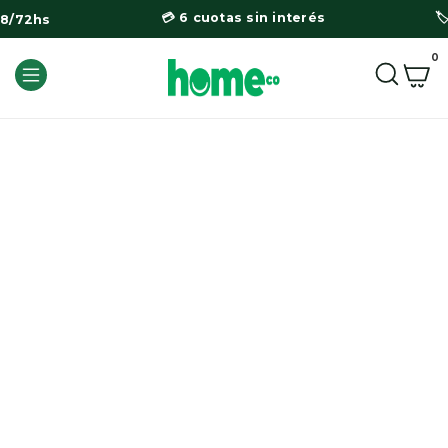
💳 6 cuotas sin interés

48/72hs
0