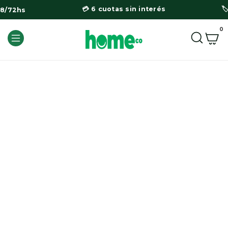
💳 6 cuotas sin interés

48/72hs
0