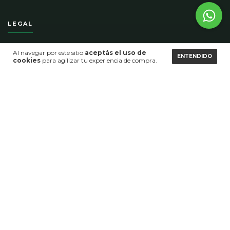
LEGAL
Términos y condiciones
Al navegar por este sitio
aceptás el uso de
ENTENDIDO
Información legal
cookies
para agilizar tu experiencia de compra.
Política de privacidad
CONTACTO
5491172181214
01152633649
contacto@homeco.com.ar
Sarmiento 1206 piso 4 oficina A cp 1041 CABA, Argentina.
MEDIOS DE PAGO