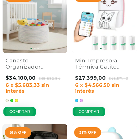
Canasto
Mini Impresora
Organizador
Térmica Gatito
Multiusos | Cuerda
Bluetooth + 5 Rollos
$34.100,00
$27.399,00
de Algodón
$68.882,84
Adhesivos | Home
$48.517,43
6
x
$5.683,33
sin
Co.
6
x
$4.566,50
sin
interés
interés
COMPRAR
COMPRAR
51
%
OFF
31
%
OFF