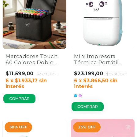
Marcadores Touch
Mini Impresora
60 Colores Doble
Térmica Portátil
Punta Dibujo y Arte |
Gatito Bluetooth
$11.599,00
$23.199,00
Home Co.
$23.588,32
Recargable | Home
$33.389,32
6
x
$1.933,17
sin
Co.
6
x
$3.866,50
sin
interés
interés
COMPRAR
50
%
OFF
23
%
OFF