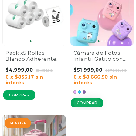
Pack x5 Rollos
Cámara de Fotos
Blanco Adherente
Infantil Gatito con
Mini Impresora
Mini Impresora
$4.999,00
$51.999,00
Térmica 57mm x3m
$9.931,92
Térmica HD | Con
$67.889,00
| Home Co.
6
x
$833,17
sin
Flash
6
x
$8.666,50
sin
interés
interés
COMPRAR
61
%
OFF