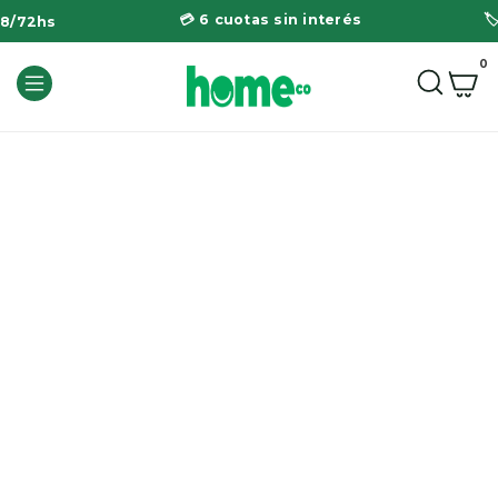
💳 6 cuotas sin interés

48/72hs
0