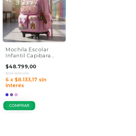
Mochila Escolar
Infantil Capibara
Carpincho | Con
$48.799,00
Ruedas Carro
Reforzada
$123.600,00
6
x
$8.133,17
sin
interés
COMPRAR