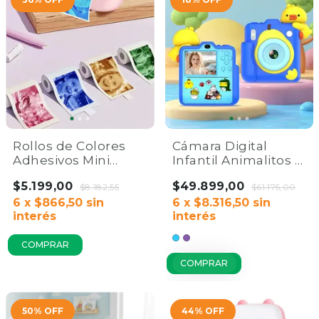
Rollos de Colores
Cámara Digital
Adhesivos Mini
Infantil Animalitos |
Impresora Térmica
Videos HD e
$5.199,00
$49.899,00
Portátil x4 | Home
$8.182,55
Impresión
$61.175,00
Co.
6
x
$866,50
sin
Instantánea
6
x
$8.316,50
sin
interés
interés
COMPRAR
50
%
OFF
44
%
OFF