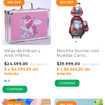
26
%
OFF
63
%
OFF
Valija de Dibujo y
Mochila Escolar con
Arte Infantil
Ruedas Carro
Profesional | Kit x
Reforzado | Bolsito
$24.599,00
$39.999,00
145 Piezas
$33.463,00
Infantil
$107.765,00
6
x
$4.099,83
sin
6
x
$6.666,50
sin
interés
interés
COMPRAR
COMPRAR
36
%
OFF
18
%
OFF