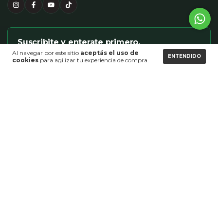
Suscribite y enterate primero.
Al navegar por este sitio
aceptás el uso de
Nuevas colecciones, descuentos exclusivos y guías para
ENTENDIDO
cookies
para agilizar tu experiencia de compra.
renovar tu hogar.
SUSCRIBIRME
AYUDA
Preguntas frecuentes
Envíos y devoluciones
Información de contacto
LEGAL