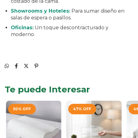
costado de la cama.
Showrooms y Hoteles:
Para sumar diseño en
salas de espera o pasillos.
Oficinas:
Un toque descontracturado y
moderno.
Te puede Interesar
50
%
OFF
47
%
OFF
4