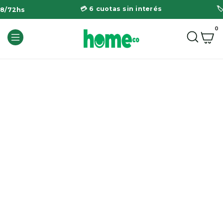
💳 6 cuotas sin interés

48/72hs
0