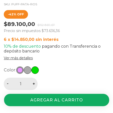
SKU:
PUFF-PATA-ROS
-
42
%
OFF
$89.100,00
$152.869,67
Precio sin impuestos
$73.636,36
6
x
$14.850,00
sin interés
10% de descuento
pagando con Transferencia o
depósito bancario
Ver más detalles
Color:
Medios de envío
Entregas para el CP:
CAMBIAR CP