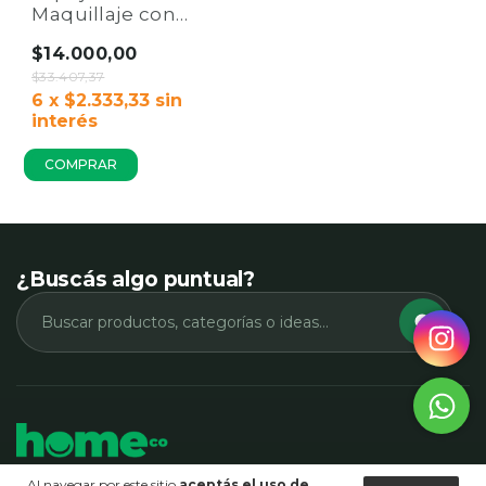
Maquillaje con
Luz LED y
$14.000,00
Aumento x10 |
Rotación 360°
$33.407,37
Home Co.
6
x
$2.333,33
sin
interés
¿Buscás algo puntual?
Muebles, decoración y revestimientos para
Al navegar por este sitio
aceptás el uso de