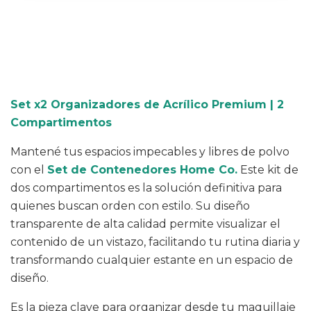
Medios de envío
Entregas para el CP:
CAMBIAR CP
CALCULAR
Set x2 Organizadores de Acrílico Premium | 2
Compartimentos
Mantené tus espacios impecables y libres de polvo
con el
Set de Contenedores Home Co.
Este kit de
dos compartimentos es la solución definitiva para
quienes buscan orden con estilo. Su diseño
transparente de alta calidad permite visualizar el
contenido de un vistazo, facilitando tu rutina diaria y
transformando cualquier estante en un espacio de
diseño.
Es la pieza clave para organizar desde tu maquillaje