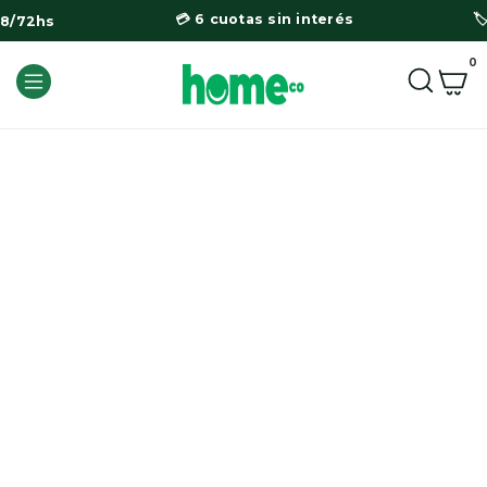
💳 6 cuotas sin interés

48/72hs
0