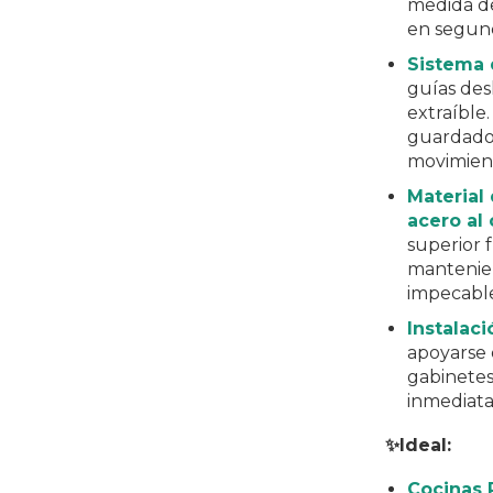
medida de
en segun
Sistema
guías des
extraíble
guardado 
movimien
Material 
acero al
superior f
mantenien
impecable
Instalac
apoyarse 
gabinetes
inmediata
✨Ideal:
Cocinas 