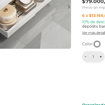
$79.000
Precio sin im
6
x
$13.166
10% de des
depósito ba
Ver más detal
Color:
Medios de en
Entregas para