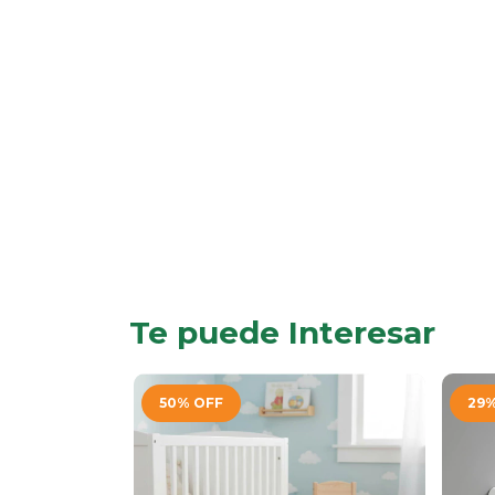
Te puede Interesar
50
%
OFF
29