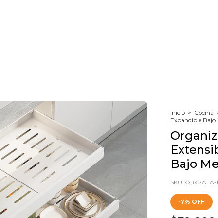
Inicio
>
Cocina
Expandible Bajo
Organiz
Extensi
Bajo Me
SKU:
ORG-ALA-
-
7
%
OFF