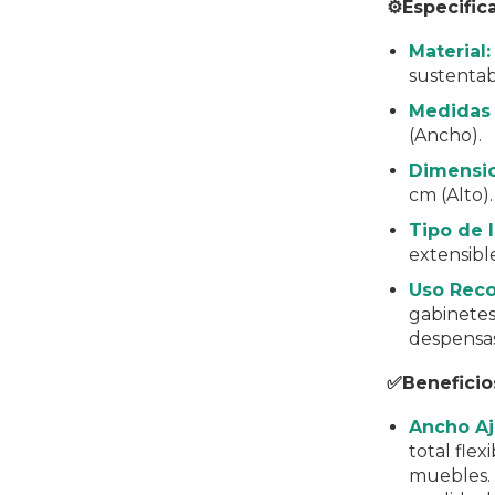
⚙️Especific
Material:
sustentab
Medidas 
(Ancho).
Dimensio
cm (Alto).
Tipo de I
extensible
Uso Rec
gabinetes
despensas
✅Beneficio
Ancho Aj
total flex
muebles. 