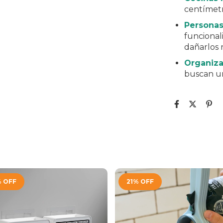
centímetro
Personas
funcional
dañarlos 
Organiza
buscan un
%
OFF
21
%
OFF