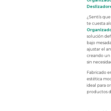
Organizado
Deslizador
¿Sentís que
te cuesta al
Organizado
solución def
bajo mesadas
ajustar el a
creando un 
sin necesida
Fabricado 
estética mo
ideal para o
productos d