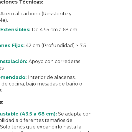
aciones Técnicas:
Acero al carbono (Resistente y
le).
Extensibles:
De 43.5 cm a 68 cm
nes Fijas:
42 cm (Profundidad) × 7.5
nstalación:
Apoyo con correderas
s.
omendado:
Interior de alacenas,
 de cocina, bajo mesadas de baño o
.
s:
ustable (43.5 a 68 cm):
Se adapta con
ibilidad a diferentes tamaños de
Solo tenés que expandirlo hasta la