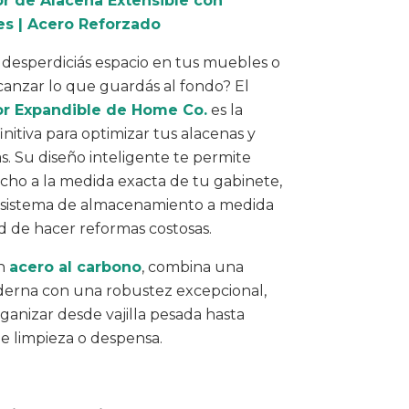
r de Alacena Extensible con
es | Acero Reforzado
 desperdiciás espacio en tus muebles o
canzar lo que guardás al fondo? El
r Expandible de Home Co.
es la
initiva para optimizar tus alacenas y
. Su diseño inteligente te permite
ncho a la medida exacta de tu gabinete,
sistema de almacenamiento a medida
d de hacer reformas costosas.
en
acero al carbono
, combina una
derna con una robustez excepcional,
rganizar desde vajilla pesada hasta
e limpieza o despensa.