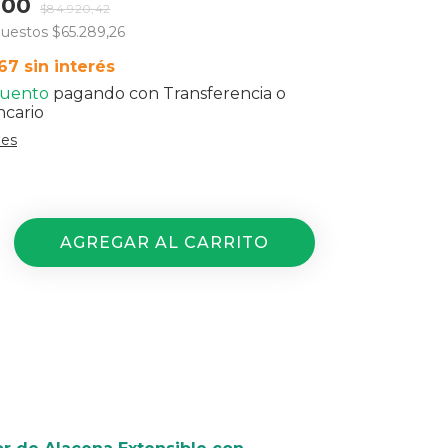
,00
$84.920,42
puestos
$65.289,26
,67
sin interés
cuento
pagando con Transferencia o
ncario
les
vío
 el CP:
CAMBIAR CP
CALCULAR