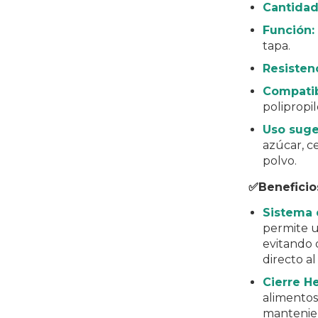
Cantidad
Función:
tapa.
Resisten
Compatib
polipropi
Uso suge
azúcar, c
polvo.
✅Beneficio
Sistema 
permite u
evitando d
directo al
Cierre H
alimentos
mantenien