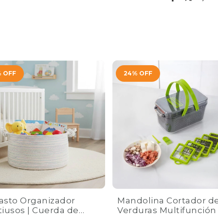
%
OFF
24
%
OFF
asto Organizador
Mandolina Cortador d
iusos | Cuerda de
Verduras Multifunción 