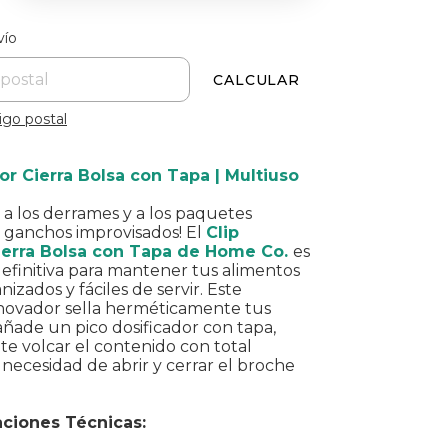
 el CP:
CAMBIAR CP
vío
CALCULAR
igo postal
or Cierra Bolsa con Tapa | Multiuso
 a los derrames y a los paquetes
n ganchos improvisados! El
Clip
ierra Bolsa con Tapa
de Home Co.
es
definitiva para mantener tus alimentos
nizados y fáciles de servir. Este
nnovador sella herméticamente tus
 añade un pico dosificador con tapa,
e volcar el contenido con total
n necesidad de abrir y cerrar el broche
aciones Técnicas: