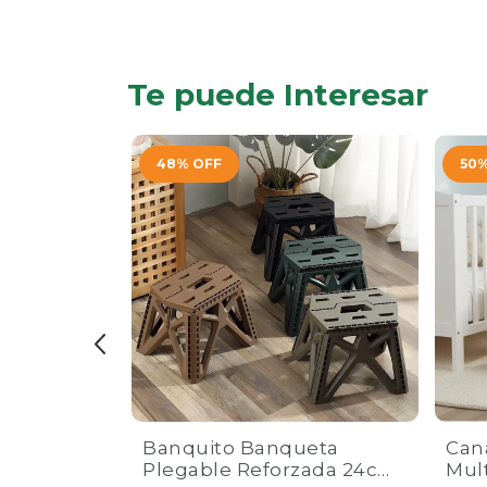
Te puede Interesar
48
%
OFF
50
dores de
Banquito Banqueta
Can
Plegable Reforzada 24cm
Mult