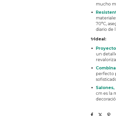
mucho má
Resisten
materiale
70°C, ase
diario de 
✨Ideal:
Proyecto
un detall
revaloriza
Combinac
perfecto 
sofisticad
Salones, 
cm es la m
decoració