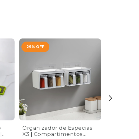
29
%
OFF
26
%
OFF
e
Organizador de Especias
Huevera De
|
X3 | Compartimentos
Niveles pa