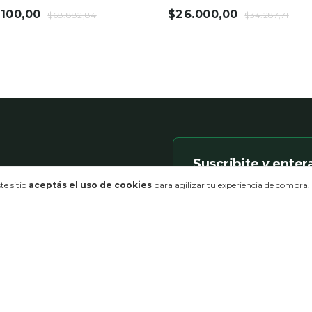
odón
Cuchillas de Acero H
.100,00
$26.000,00
$68.882,84
Co.
$34.287,71
COMPRAR
MPRAR
Suscribite y enter
Nuevas colecciones, descu
te sitio
aceptás el uso de cookies
para agilizar tu experiencia de compra.
hogar.