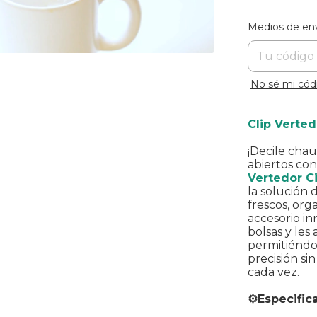
Entregas para
Medios de en
No sé mi cód
Clip Verted
¡Decile chau
abiertos co
Vertedor C
la solución 
frescos, orga
accesorio i
bolsas y les
permitiéndot
precisión si
cada vez.
⚙️Especific