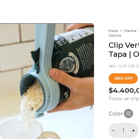
Inicio
>
Cocina
Cocina
Clip Ver
Tapa | 
SKU:
CLIP-CIR-
-
56
%
OFF
$4.400,
Precio sin im
Color: