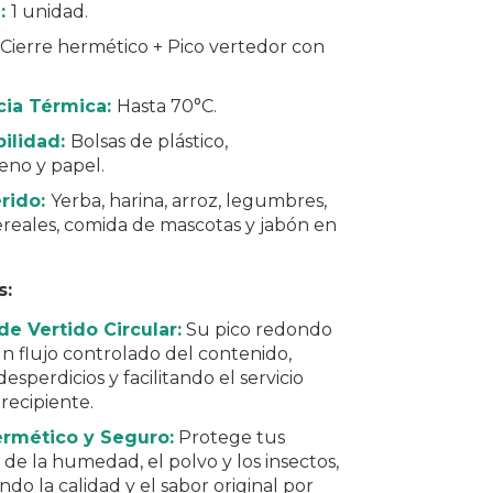
:
1 unidad.
Cierre hermético + Pico vertedor con
cia Térmica:
Hasta 70°C.
ilidad:
Bolsas de plástico,
leno y papel.
rido:
Yerba, harina, arroz, legumbres,
ereales, comida de mascotas y jabón en
s:
de Vertido Circular:
Su pico redondo
n flujo controlado del contenido,
esperdicios y facilitando el servicio
 recipiente.
ermético y Seguro:
Protege tus
 de la humedad, el polvo y los insectos,
do la calidad y el sabor original por