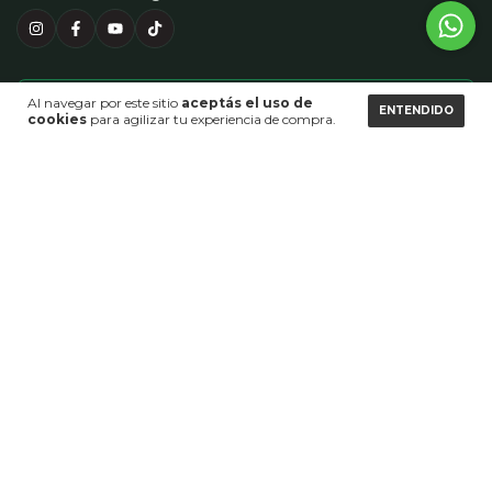
Al navegar por este sitio
aceptás el uso de
Suscribite y enterate primero.
ENTENDIDO
cookies
para agilizar tu experiencia de compra.
Nuevas colecciones, descuentos exclusivos y guías para
renovar tu hogar.
SUSCRIBIRME
AYUDA
Preguntas frecuentes
Envíos y devoluciones
Información de contacto