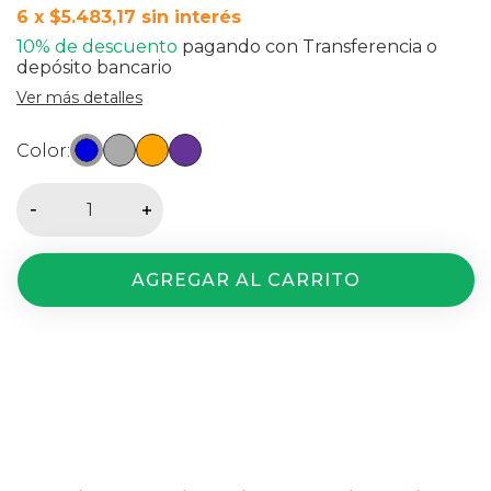
6
x
$5.483,17
sin interés
10% de descuento
pagando con Transferencia o
depósito bancario
Ver más detalles
Color:
Medios de envío
Entregas para el CP:
CAMBIAR CP
CALCULAR