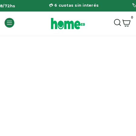
💳 6 cuotas sin interés

48/72hs
0