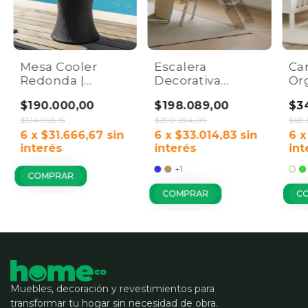
Mesa Cooler
Escalera
Ca
Redonda |
Decorativa
Or
Hielera de
Minimalista |
Mul
$190.000,00
$198.089,00
$3
Exterior y Bar 2
Multiuso y
Cu
en 1
$314.956,15
Plegable Home
$290.254,09
Al
$68
6
x
$31.666,67
sin
Co.
6
x
$33.014,83
sin
6
interés
interés
int
+1
COMPRAR
COMPRAR
C
Muebles, decoración y revestimientos para
transformar tu hogar sin necesidad de obra.