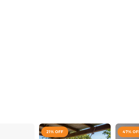
21
%
OFF
47
%
OF