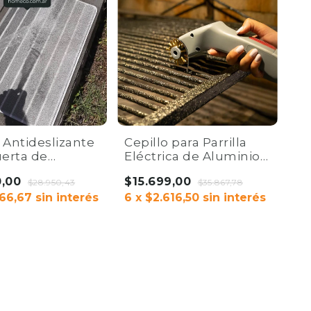
 Antideslizante
Cepillo para Parrilla
uerta de
Eléctrica de Aluminio |
 | Alfombra
Limpiador Reforzado.
0,00
$15.699,00
meable Home
$28.950,43
$35.867,78
66,67
sin interés
6
x
$2.616,50
sin interés
COMPRAR
AR