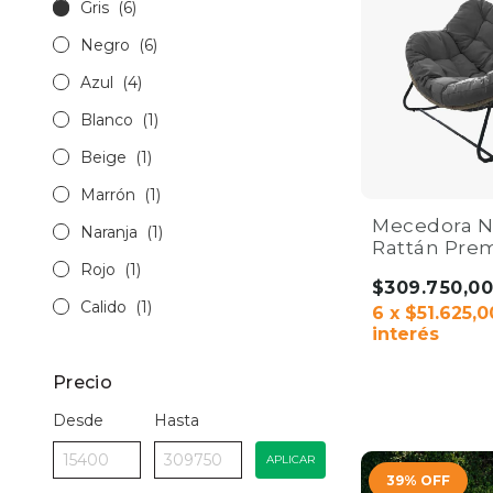
Gris
(6)
Negro
(6)
Azul
(4)
Blanco
(1)
Beige
(1)
Marrón
(1)
Mecedora N
Naranja
(1)
Rattán Pre
Diseño, Sop
Rojo
(1)
$309.750,0
Confort
Calido
(1)
6
x
$51.625,0
interés
Precio
COMPRAR
Desde
Hasta
APLICAR
39
%
OFF