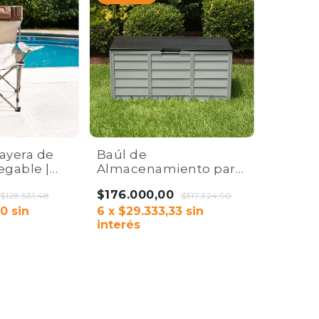
ayera de
Baúl de
egable |
Almacenamiento para
a para
Exterior 296L | Arca
$176.000,00
Jardín
$128.531,48
Plástica Reforzada
$317.324,90
00
sin
Home Co
6
x
$29.333,33
sin
interés
COMPRAR