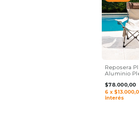
Reposera Pl
Aluminio Pl
Tipo Mochil
$78.000,00
Camping y 
6
x
$13.000,
interés
COMPRAR