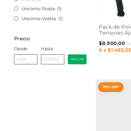
Unicornio Rosita
(1)
Unicornio Violeta
(1)
Pack de Pol
Tensoras Aj
Cuerda 2m 
Precio
$8.900,00
Green Pro
$
Desde
Hasta
6
x
$1.483,33
APLICAR
18
%
OFF