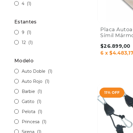
4
(1)
Estantes
Placa Autoa
9
(1)
Símil Mármo
Vinílico 60 
12
(1)
$26.899,00
Home Co.
6
x
$4.483,1
Modelo
Auto Doble
(1)
COMPRAR
Auto Rojo
(1)
Barbie
(1)
11
%
OFF
Gatito
(1)
Pelota
(1)
Princesa
(1)
Sirena
(1)