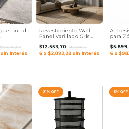
güe Lineal
Revestimiento Wall
Adhesi
o
Panel Varillado Gris
para Z
04 y ABS |
EPS Sólido 12mm x
y Wall
$12.553,70
$5.899
$55.000,00
290cm | Home Co.
$16.534,39
Co.
sin interés
6
x
$2.092,28
sin interés
6
x
$98
COMPRAR
COMPR
21
%
OFF
5
%
OFF