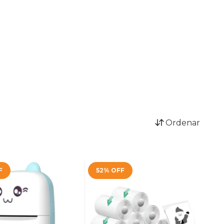
Ordenar
F
52
%
OFF