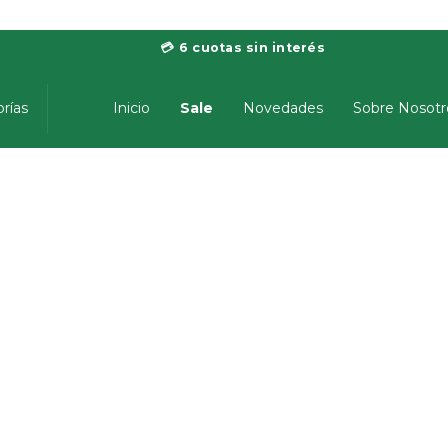
💳 6 cuotas sin interés
Sale
Novedades
Sobre Nosotr
rías
Inicio