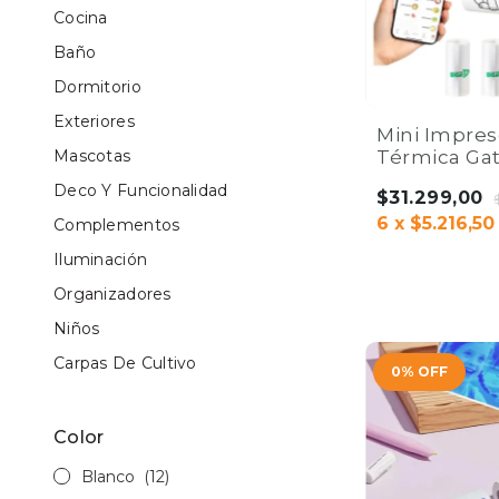
Cocina
Baño
Dormitorio
Exteriores
Mini Impres
Térmica Gat
Mascotas
Bluetooth +
Deco Y Funcionalidad
$31.299,00
Adhesivos |
6
x
$5.216,50
Complementos
Iluminación
Organizadores
COMPRAR
Niños
Carpas De Cultivo
0
%
OFF
Color
Blanco
(12)