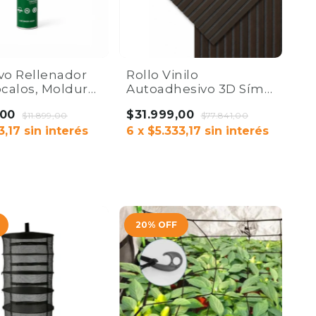
vo Rellenador
Rollo Vinilo
ócalos, Molduras
Autoadhesivo 3D Símil
 Panels | Home
Wall Panel 60x300cm |
,00
$31.999,00
$11.899,00
Home Co
$77.841,00
3,17
sin interés
6
x
$5.333,17
sin interés
AR
COMPRAR
20
%
OFF