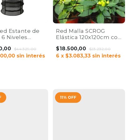
Red Estante de
Red Malla SCROG
 6 Niveles
Elástica 120x120cm con
cm | Green Pro
Ganchos | Green Pro.
0,00
$18.500,00
w.
$44.329,00
$23.232,00
000,00
sin interés
6
x
$3.083,33
sin interés
F
11
%
OFF