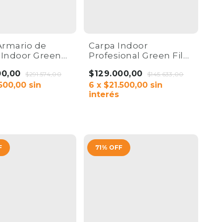
Armario de
Carpa Indoor
 Indoor Green
Profesional Green Film
0x100x200 |
60x60x140 | Tela Mylar
00,00
$129.000,00
Co.
$291.574,00
Reforzada
$145.633,00
500,00
sin
6
x
$21.500,00
sin
interés
F
71
%
OFF