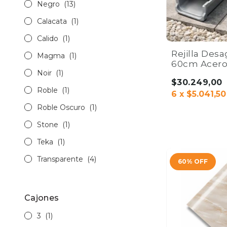
Negro
(13)
Calacata
(1)
Calido
(1)
Rejilla Desa
Magma
(1)
60cm Acer
Noir
(1)
Inoxidable 3
$30.249,00
Home Co.
Roble
(1)
6
x
$5.041,50
Roble Oscuro
(1)
Stone
(1)
Teka
(1)
Transparente
(4)
60
%
OFF
Cajones
3
(1)