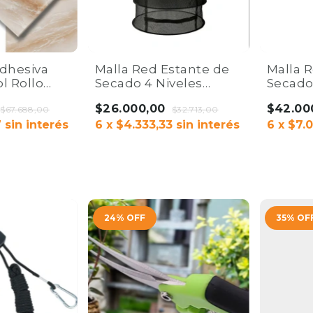
dhesiva
Malla Red Estante de
Malla 
l Rollo
Secado 4 Niveles
Secado
cm x 3 mts |
60x80cm | Green Pro
60x120
$26.000,00
$42.00
$67.688,00
We Grow.
$32.713,00
We Gro
7
sin interés
6
x
$4.333,33
sin interés
6
x
$7.
24
%
OFF
35
%
OF