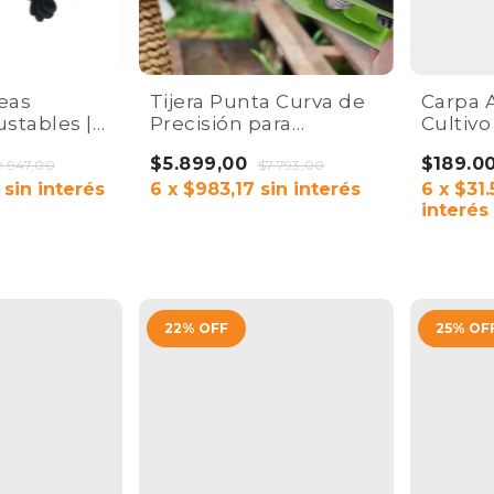
eas
Tijera Punta Curva de
Carpa 
ustables |
Precisión para
Cultivo
68kg Carga
Cosecha Cultivo
Film 10
$5.899,00
$189.0
9.947,00
Indoor
$7.793,00
Home 
sin interés
6
x
$983,17
sin interés
6
x
$31.
interés
22
%
OFF
25
%
OF