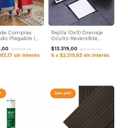
o de Compras
Rejilla 10x10 Drenaje
do Plegable |
Oculto Reversible
Co.
Acero Inoxidable |
9,00
$13.319,00
$25.808,45
Home Co.
$36.000,00
83,17
sin interés
6
x
$2.219,83
sin interés
AR
F
59
%
OFF