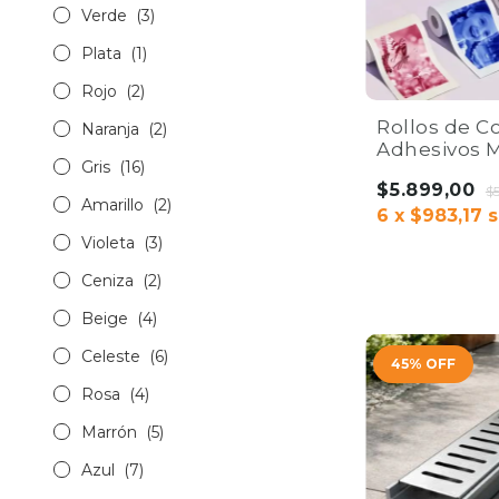
Verde
(3)
Plata
(1)
Rojo
(2)
Rollos de C
Naranja
(2)
Adhesivos M
Gris
(16)
Impresora 
$5.899,00
Portátil x4 
$
Amarillo
(2)
6
x
$983,17
s
Violeta
(3)
Ceniza
(2)
Beige
(4)
Celeste
(6)
45
%
OFF
Rosa
(4)
Marrón
(5)
Azul
(7)