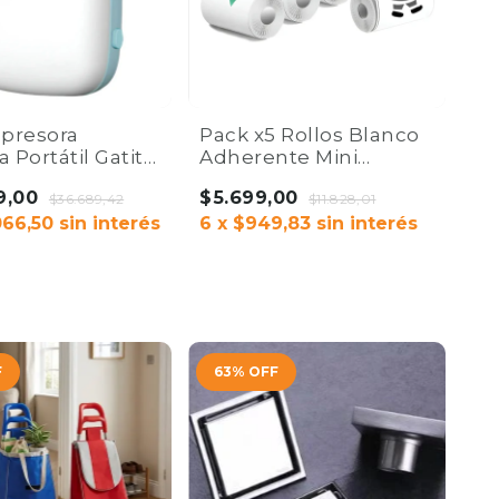
mpresora
Pack x5 Rollos Blanco
 Portátil Gatito
Adherente Mini
oth Recargable
Impresora Térmica
9,00
$5.699,00
 Co.
$36.689,42
57mm x3m | Home Co.
$11.828,01
066,50
sin interés
6
x
$949,83
sin interés
AR
F
63
%
OFF