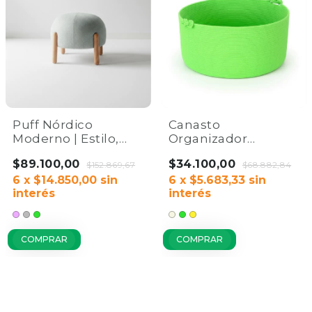
Puff Nórdico
Canasto
Moderno | Estilo,
Organizador
Comodidad y
Multiusos | Cuerda
$89.100,00
$34.100,00
Versatilidad
$152.869,67
de Algodón
$68.882,84
6
x
$14.850,00
sin
6
x
$5.683,33
sin
interés
interés
COMPRAR
COMPRAR