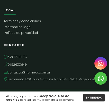
LEGAL
Términos y condiciones
Información legal
Política de privacidad
CONTACTO
5491172181214
01152633649
contacto@homeco.com.ar
Sarmiento 1206 piso 4 oficina A cp 1041 CABA, Argentina.
MEDIOS DE PAGO
Al navegar por este sitio
aceptás el uso de
ENTENDIDO
cookies
para agilizar tu experiencia de compra.