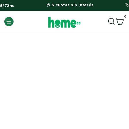
💳 6 cuotas sin interés

48/72hs
0