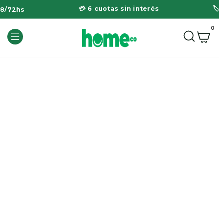
💳 6 cuotas sin interés

48/72hs
0