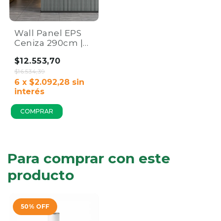
Wall Panel EPS
Ceniza 290cm |
Revestimiento
$12.553,70
Varillado Sólido.
$16.534,39
6
x
$2.092,28
sin
interés
Para comprar con este
producto
50
%
OFF