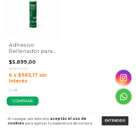
Adhesivo
Rellenador para
Zócalos,
$5.899,00
Molduras y Wall
Panels | Home
$11.899,00
Co.
6
x
$983,17
sin
interés
+1
COMPRAR
Al navegar por este sitio
aceptás el uso de
ENTENDIDO
cookies
para agilizar tu experiencia de compra.