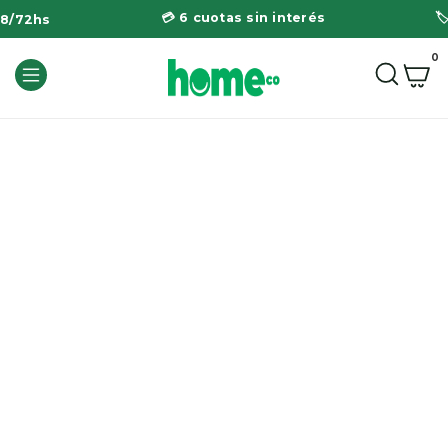
💳 6 cuotas sin interés

48/72hs
0