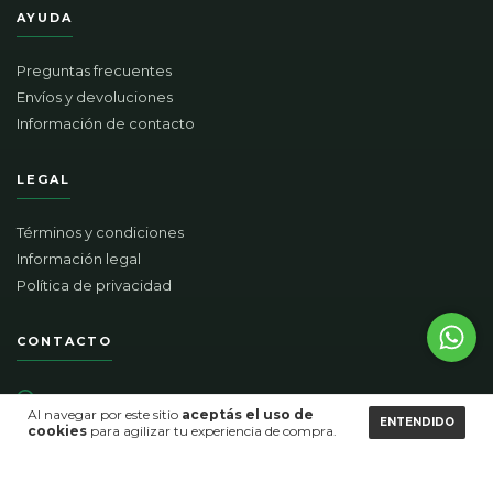
AYUDA
Preguntas frecuentes
Envíos y devoluciones
Información de contacto
LEGAL
Términos y condiciones
Información legal
Política de privacidad
CONTACTO
5491172181214
Al navegar por este sitio
aceptás el uso de
ENTENDIDO
cookies
para agilizar tu experiencia de compra.
01152633649
contacto@homeco.com.ar