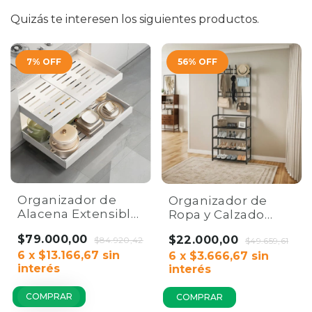
Quizás te interesen los siguientes productos.
7
%
OFF
56
%
OFF
Organizador de
Organizador de
Alacena Extensible
Ropa y Calzado
| Estante
Home Co. |
$79.000,00
$22.000,00
Expandible Bajo
$84.920,42
Perchero con
$49.659,61
Mesada Home Co.
6
x
$13.166,67
sin
Estantes Negro
6
x
$3.666,67
sin
interés
interés
COMPRAR