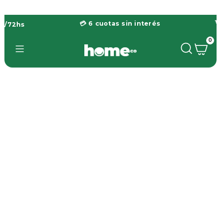
💳 6 cuotas sin interés

48/72hs
0