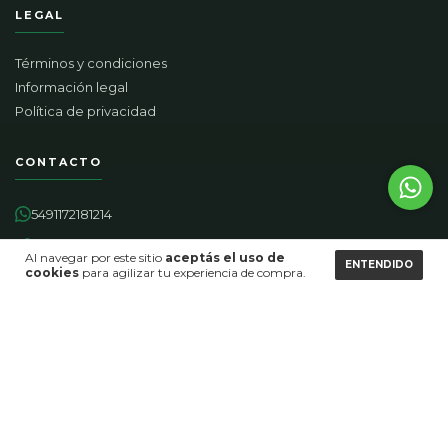
LEGAL
Términos y condiciones
Información legal
Política de privacidad
CONTACTO
5491172181214
01152633649
Al navegar por este sitio
aceptás el uso de
ENTENDIDO
cookies
para agilizar tu experiencia de compra.
contacto@homeco.com.ar
Sarmiento 1206 piso 4 oficina A cp 1041 CABA, Argentina.
MEDIOS DE PAGO